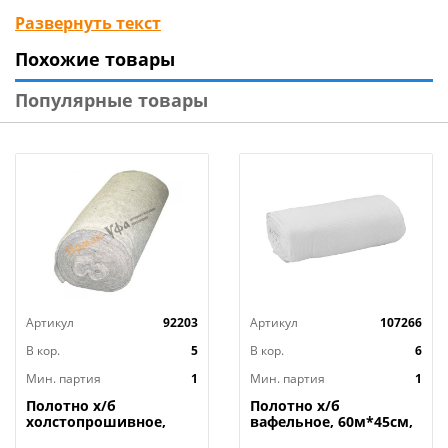
Вид упаковки: ПВХ пакет с биркой
Развернуть текст
Материал изделия: вискоза, полиэстер
Похожие товары
Бренд: «Рыжий кот»
Страна-изготовитель: Россия
Популярные товары
Артикул
92203
Артикул
107266
В кор.
5
В кор.
6
Мин. партия
1
Мин. партия
1
Полотно х/б
Полотно х/б
холстопрошивное,
вафельное, 60м*45см,
нетканное, ширина 1,4
белое, плотность 150