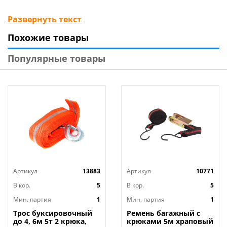
Технические характеристики
:
Развернуть текст
Тип: Стяжка для груза
Похожие товары
Размер упаковки: 6,7x22,7x14,6 см
Максимальная рабочая нагрузка: 2000 кг
Популярные товары
Максимальная нагрузка на обхват: 4000 кг
Длина ленты: 12 м
Ширина ленты: 50 мм
Страна изготовитель: Россия
Артикул
13883
Артикул
10771
В кор.
5
В кор.
5
Мин. партия
1
Мин. партия
1
Трос буксировочный
Ремень багажный с
до 4, 6м 5т 2 крюка,
крюками 5м храповый