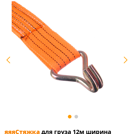
яяяСтяжка
для груза 12м ширина