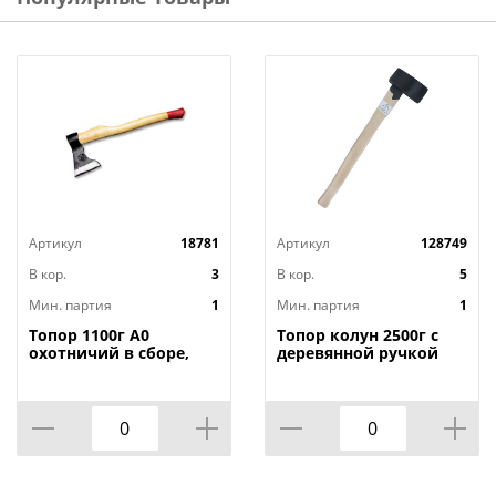
Бренд: SPARK LUX
Страна изготовитель: Китай
Артикул
18781
Артикул
128749
В кор.
3
В кор.
5
Мин. партия
1
Мин. партия
1
Топор 1100г А0
Топор колун 2500г с
охотничий в сборе,
деревянной ручкой
Ижевск, 1/16
высший сорт ММ, 1/1