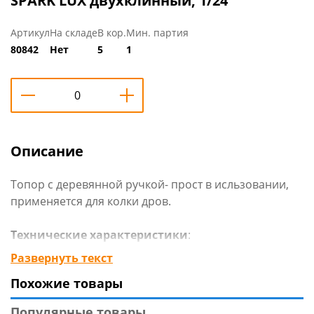
SPARK LUX двухклинный, 1/24
Артикул
На складе
В кор.
Мин. партия
80842
Нет
5
1
Описание
Топор с деревянной ручкой- прост в исльзовании,
применяется для колки дров.
Технические характеристики
:
Тип: Топор
Развернуть текст
Материал рукояти: Дерево
Похожие товары
Матариал лезвия: Сталь
Вес: 1000 г
Популярные товары