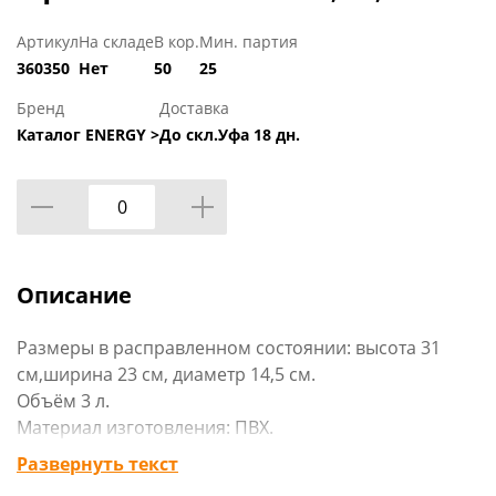
Артикул
На складе
В кор.
Мин. партия
360350
Нет
50
25
Бренд
Доставка
Каталог ENERGY >
До скл.Уфа 18 дн.
Описание
Размеры в расправленном состоянии: высота 31
см,ширина 23 см, диаметр 14,5 см.
Объём 3 л.
Материал изготовления: ПВХ.
Гермомешок (гермовкладыш). Может
Развернуть текст
использоваться как самостоятельно так и как