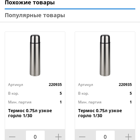
Похожие товары
вкладыш в рюкзак (помещаются в рюкзак и только
после этого туда укладывать вещи). Оснащен
Популярные товары
специальными застежками, которые сворачиваются
на горловине и закрепляются фастексами - это
делает содержимое гермомешка полностью
водонепроницаемым. Снабжен кольцами (крепить
гермомешок, напр. к лодке).
Артикул
220935
Артикул
220935
В кор.
5
В кор.
5
Мин. партия
1
Мин. партия
1
Термос 0.75л узкое
Термос 0.75л узкое
горло 1/30
горло 1/30