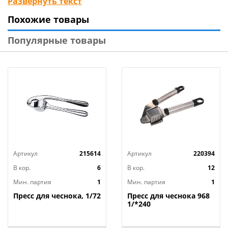
Развернуть текст
Бренд: Mallony
Похожие товары
Страна-изготовитель: Китай
Популярные товары
Артикул
215614
Артикул
220394
В кор.
6
В кор.
12
Мин. партия
1
Мин. партия
1
Пресс для чеснока, 1/72
Пресс для чеснока 968
1/*240