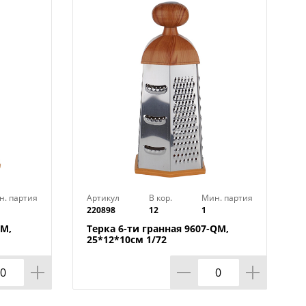
н. партия
Артикул
В кор.
Мин. партия
220898
12
1
SM,
Терка 6-ти гранная 9607-QM,
25*12*10см 1/72