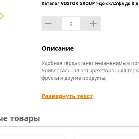
Каталог VOSTOK GROUP >
До скл.Уфа до 9 д
Описание
Удобная тёрка станет незаменимым по
Универсальная четырехсторонняя терк
фрукты и другие продукты.
Технические характеристики:
Развернуть текст
Тип товара : Терка
Бренд : VETTA
Вес в упаковке : 0,15 кг
ые товары
Материал : Нержавеющая сталь
Размер : 22 см
Размер упаковки : 24х8,8х6,1 см