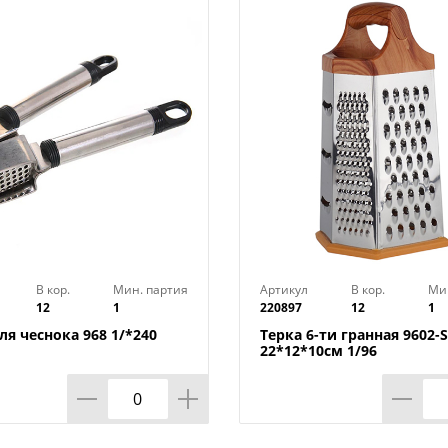
Число граней : 4
Страна производства : Китай
В кор.
Мин. партия
Артикул
В кор.
Ми
12
1
220897
12
1
ля чеснока 968 1/*240
Терка 6-ти гранная 9602-
22*12*10см 1/96