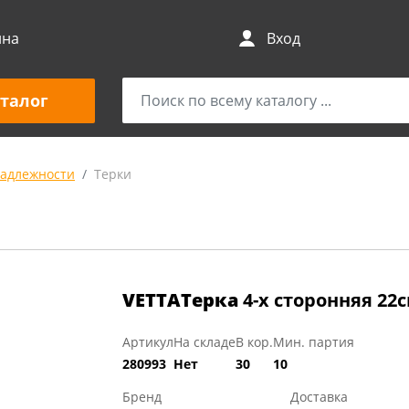
ина
Вход
талог
адлежности
Терки
VETTAТерка
4-х сторонняя 22
Артикул
На складе
В кор.
Мин. партия
280993
Нет
30
10
Бренд
Доставка