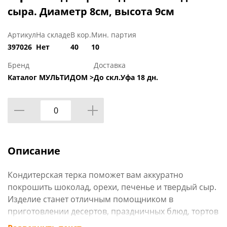
сыра. Диаметр 8см, высота 9см
Артикул
На складе
В кор.
Мин. партия
397026
Нет
40
10
Бренд
Доставка
Каталог МУЛЬТИДОМ >
До скл.Уфа 18 дн.
Описание
Кондитерская терка поможет вам аккуратно
покрошить шоколад, орехи, печенье и твердый сыр.
Изделие станет отличным помощником в
приготовлении десертов, праздничных блюд, тортов
и пирогов. Два вида лезвия позволят получить