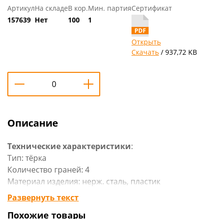
Артикул
На складе
В кор.
Мин. партия
Сертификат
157639
Нет
100
1
Открыть
Скачать
/ 937,72 KB
Описание
Технические характеристики
:
Тип: тёрка
Количество граней: 4
Материал изделия: нерж. сталь, пластик
Цвет: чёрный/серебристый
Развернуть текст
Бренд: «Никис»
Похожие товары
Страна-изготовитель: Россия