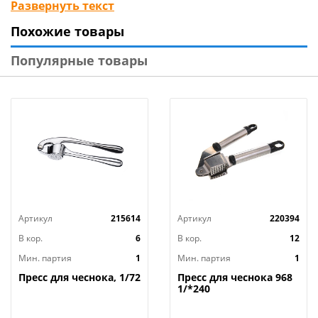
Развернуть текст
Габариты без упаковки: 90х68х210 мм
Похожие товары
Бренд: Mallony
Страна изготовитель: Китай
Популярные товары
Артикул
215614
Артикул
220394
В кор.
6
В кор.
12
Мин. партия
1
Мин. партия
1
Пресс для чеснока, 1/72
Пресс для чеснока 968
1/*240