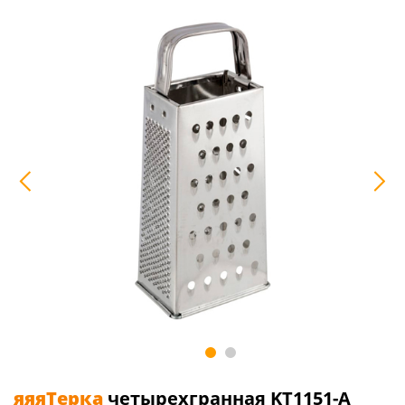
яяяТерка
четырехгранная KT1151-A