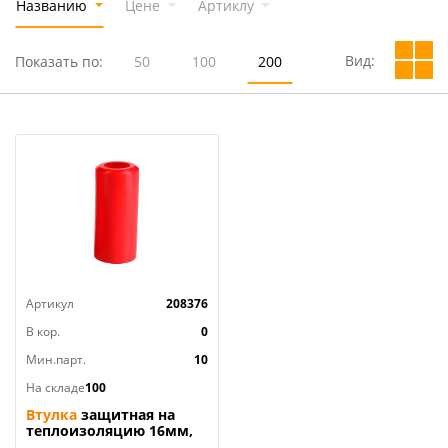
Названию
Цене
Артиклу
Вид:
Показать по:
50
100
200
Артикул
208376
В кор.
0
Мин.парт.
10
На складе
100
Втулка
защитная на
теплоизоляцию 16мм,
VIEIR VRG16K, красная,