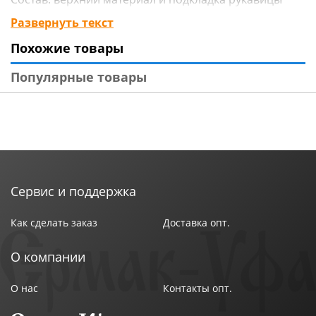
100% хлопок, наполнитель 100% полиэфир.
Развернуть текст
Размеры: прихватка 18х18 см, рукавица 17х30 см.
Похожие товары
Стирать в соответствии с указанием на этикетке.
Используется в быту. Не является средством
Популярные товары
индивидуальной защиты от высоких и низких
температур.
Сервис и поддержка
Как сделать заказ
Доставка опт.
О компании
О нас
Контакты опт.