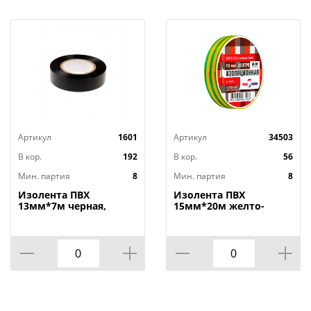
Артикул
1601
Артикул
34503
В кор.
192
В кор.
56
Мин. партия
8
Мин. партия
8
Изолента ПВХ
Изолента ПВХ
13мм*7м черная,
15мм*20м желто-
Стерлитамак, 8/192
зеленая Klebebander
TIK507T, 8/200