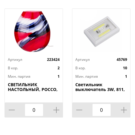
Артикул
223424
Артикул
45769
В кор.
2
В кор.
10
Мин. партия
1
Мин. партия
1
СВЕТИЛЬНИК
Светильник
НАСТОЛЬНЫЙ, РОССО,
выключатель 3W, 811,
34*20СМ.
двойной, на
ВЫСОТА=37СМ. 60W E27
батарейках, на
магнитах, 1/240