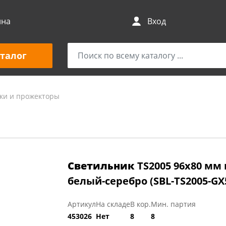
ина
Вход
талог
ки и прожекторы
Светильник
TS2005 96x80 мм
белый-серебро (SBL-TS2005-GX
Артикул
На складе
В кор.
Мин. партия
453026
Нет
8
8