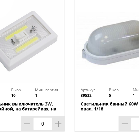
В кор.
Мин. партия
Артикул
В кор.
Ми
10
1
39532
5
1
ьник выключатель 3W,
Светильник банный 60W 
ойной, на батарейках, на
овал, 1/18
х, 1/240