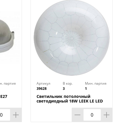
н. партия
Артикул
В кор.
Мин. партия
39628
3
1
Е27
Светильник потолочный
светодиодный 18W LEEK LE LED
CLL 001 6K Медуза, 260х80, 1/10