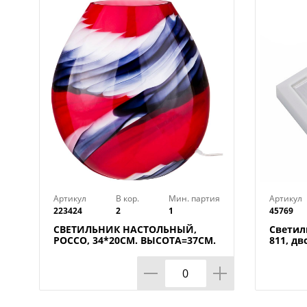
Артикул
В кор.
Мин. партия
Артикул
223424
2
1
45769
СВЕТИЛЬНИК НАСТОЛЬНЫЙ,
Светил
РОССО, 34*20СМ. ВЫСОТА=37СМ.
811, дв
60W E27
магнита