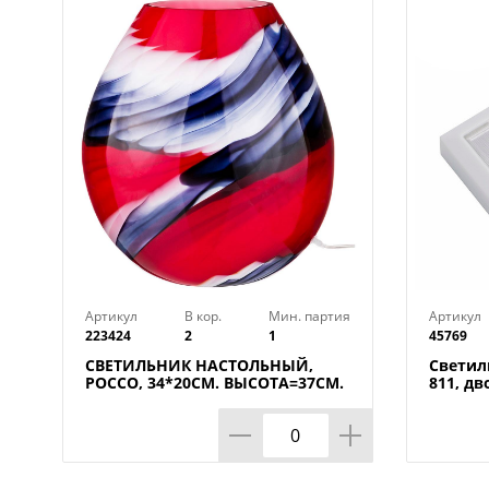
Артикул
В кор.
Мин. партия
Артикул
223424
2
1
45769
СВЕТИЛЬНИК НАСТОЛЬНЫЙ,
Светил
РОССО, 34*20СМ. ВЫСОТА=37СМ.
811, дв
60W E27
магнита