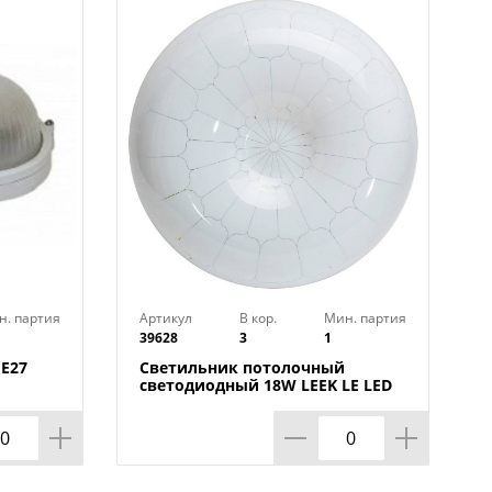
н. партия
Артикул
В кор.
Мин. партия
39628
3
1
Е27
Светильник потолочный
светодиодный 18W LEEK LE LED
CLL 001 6K Медуза, 260х80, 1/10