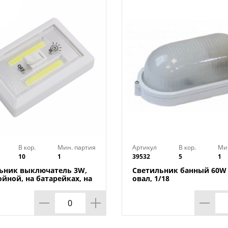
В кор.
Мин. партия
Артикул
В кор.
Ми
10
1
39532
5
1
ьник выключатель 3W,
Светильник банный 60W 
ойной, на батарейках, на
овал, 1/18
х, 1/240