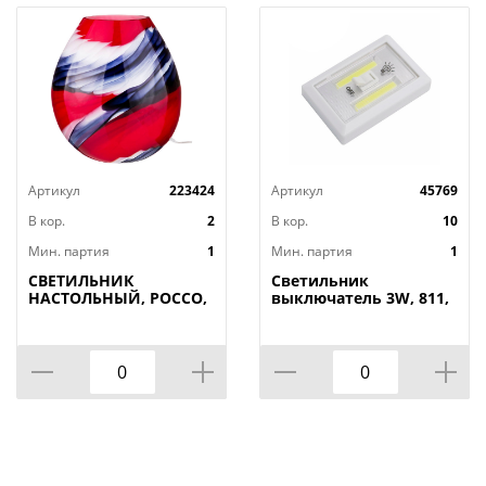
Артикул
223424
Артикул
45769
В кор.
2
В кор.
10
Мин. партия
1
Мин. партия
1
СВЕТИЛЬНИК
Светильник
НАСТОЛЬНЫЙ, РОССО,
выключатель 3W, 811,
34*20СМ.
двойной, на
ВЫСОТА=37СМ. 60W E27
батарейках, на
магнитах, 1/240