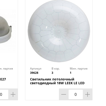
н. партия
Артикул
В кор.
Мин. партия
39628
3
1
Е27
Светильник потолочный
светодиодный 18W LEEK LE LED
CLL 001 6K Медуза, 260х80, 1/10