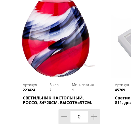
Артикул
В кор.
Мин. партия
Артикул
223424
2
1
45769
СВЕТИЛЬНИК НАСТОЛЬНЫЙ,
Светил
РОССО, 34*20СМ. ВЫСОТА=37СМ.
811, дв
60W E27
магнита