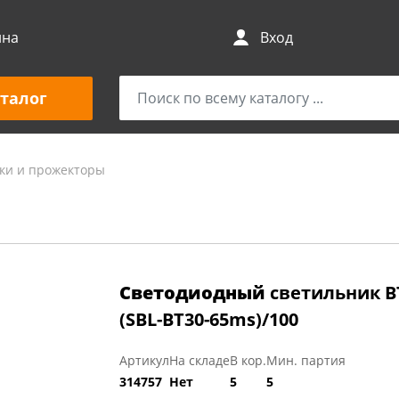
ина
Вход
талог
ки и прожекторы
Cветодиодный
светильник BT
(SBL-BT30-65ms)/100
Артикул
На складе
В кор.
Мин. партия
314757
Нет
5
5