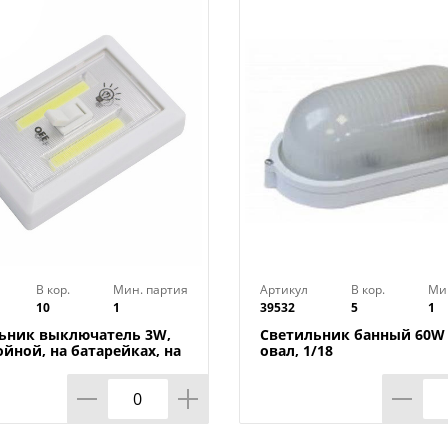
В кор.
Мин. партия
Артикул
В кор.
Ми
10
1
39532
5
1
ьник выключатель 3W,
Светильник банный 60W 
ойной, на батарейках, на
овал, 1/18
х, 1/240