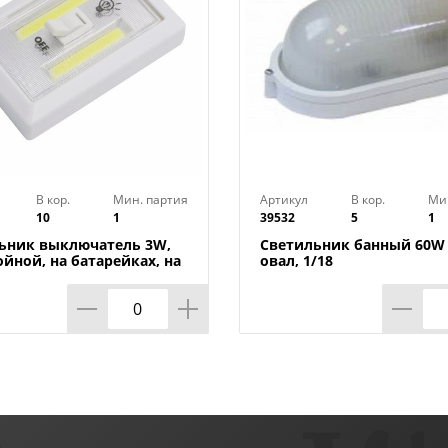
В кор.
Мин. партия
Артикул
В кор.
Ми
10
1
39532
5
1
ьник выключатель 3W,
Светильник банный 60W 
ойной, на батарейках, на
овал, 1/18
х, 1/240