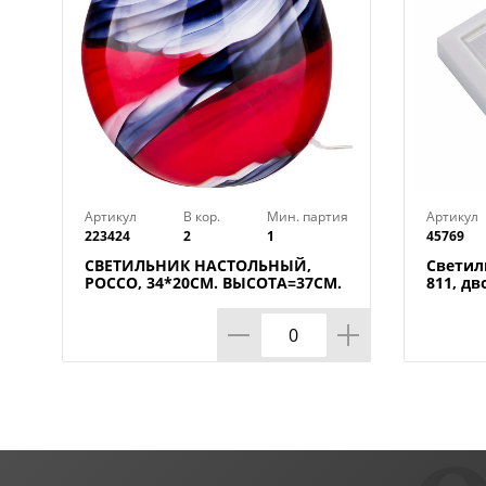
Артикул
В кор.
Мин. партия
Артикул
223424
2
1
45769
СВЕТИЛЬНИК НАСТОЛЬНЫЙ,
Светил
РОССО, 34*20СМ. ВЫСОТА=37СМ.
811, дв
60W E27
магнита