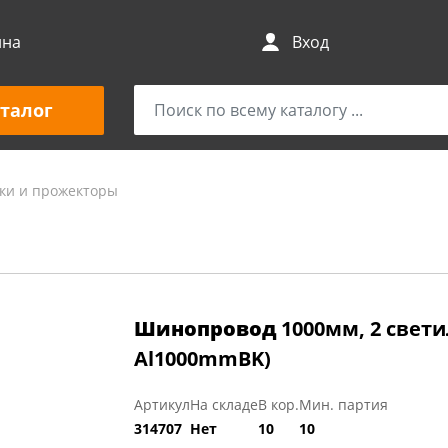
ина
Вход
талог
ки и прожекторы
Шинопровод
1000мм, 2 свети
Al1000mmBK)
Артикул
На складе
В кор.
Мин. партия
314707
Нет
10
10