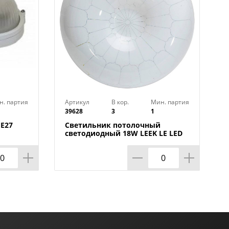
н. партия
Артикул
В кор.
Мин. партия
39628
3
1
Е27
Светильник потолочный
светодиодный 18W LEEK LE LED
CLL 001 6K Медуза, 260х80, 1/10