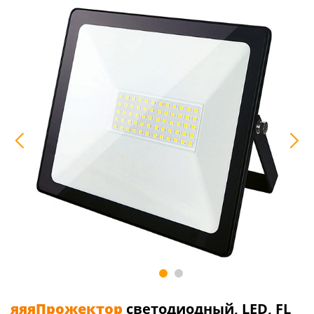
яяяПрожектор
светодиодный, LED, FL