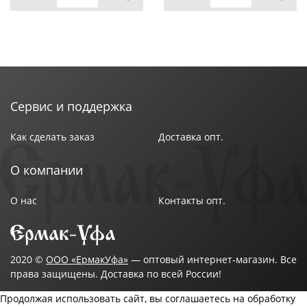
Коэффициент мощности: >0,9 cosϕ
Коэффициент пульсации светового потока: <5 %
Диапазон рабочих температур: от -20 до 45С
Ресурс работы светильника: >30 000 часов
Вес: 0,67 кг
Бренд: Smartbuy
Сервис и поддержка
Как сделать заказ
Доставка опт.
О компании
О нас
Контакты опт.
2020 ©
ООО «ЕрмакУфа»
— оптовый интернет-магазин. Все
права защищены. Доставка по всей России!
Продолжая использовать сайт, вы соглашаетесь на обработку