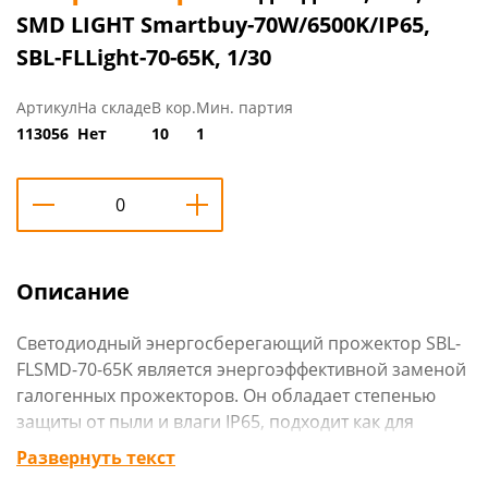
SMD LIGHT Smartbuy-70W/6500K/IP65,
SBL-FLLight-70-65K, 1/30
Артикул
На складе
В кор.
Мин. партия
113056
Нет
10
1
Описание
Светодиодный энергосберегающий прожектор SBL-
FLSMD-70-65K является энергоэффективной заменой
галогенных прожекторов. Он обладает степенью
защиты от пыли и влаги IP65, подходит как для
внутреннего, так и для наружного использования.
Развернуть текст