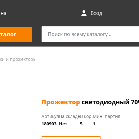
ина
Вход
талог
ки и прожекторы
Прожектор
светодиодный 70W
Артикул
На складе
В кор.
Мин. партия
180903
Нет
5
1