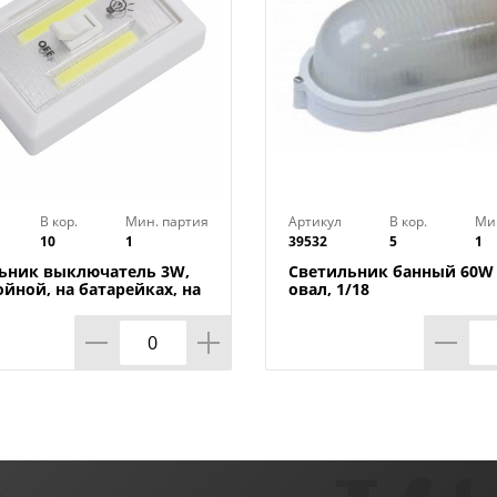
В кор.
Мин. партия
Артикул
В кор.
Ми
10
1
39532
5
1
ьник выключатель 3W,
Светильник банный 60W 
ойной, на батарейках, на
овал, 1/18
х, 1/240