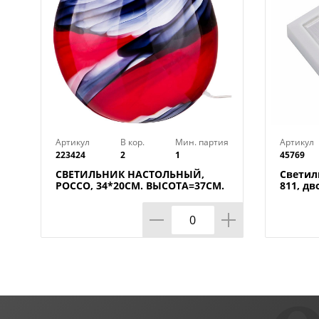
Артикул
В кор.
Мин. партия
Артикул
223424
2
1
45769
СВЕТИЛЬНИК НАСТОЛЬНЫЙ,
Светил
РОССО, 34*20СМ. ВЫСОТА=37СМ.
811, дв
60W E27
магнита