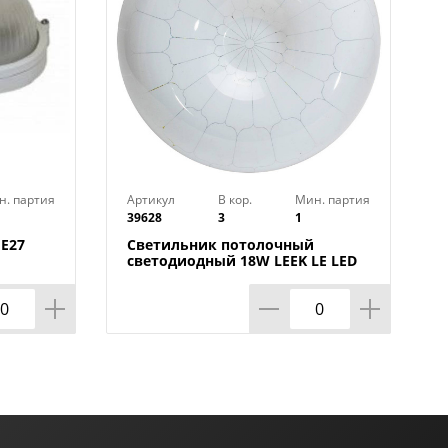
н. партия
Артикул
В кор.
Мин. партия
39628
3
1
Е27
Светильник потолочный
светодиодный 18W LEEK LE LED
CLL 001 6K Медуза, 260х80, 1/10