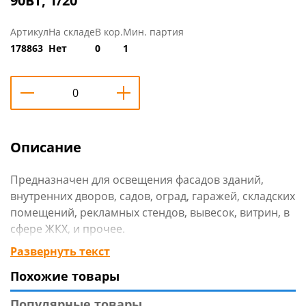
90Вт, 1/20
Артикул
На складе
В кор.
Мин. партия
178863
Нет
0
1
Описание
Предназначен для освещения фасадов зданий,
внутренних дворов, садов, оград, гаражей, складских
помещений, рекламных стендов, вывесок, витрин, в
сфере ЖКХ, и прочее.
Развернуть текст
Технические характеристики
:
Похожие товары
Тип товара: прожектор
Длина: 120 см
Популярные товары