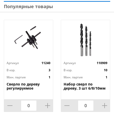
Популярные товары
Артикул
11240
Артикул
110909
В кор.
3
В кор.
10
Мин. партия
1
Мин. партия
1
Сверло по дереву
Набор сверл по
регулируемое
дереву, 3 шт 6/8/10мм
Балеринка 30-120мм,
с М-образной
1/60
заточкой, серия
MASTER ЕРМАК, 1/200