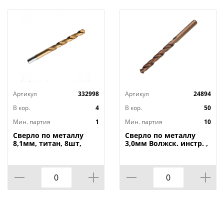
Артикул
332998
Артикул
24894
В кор.
4
В кор.
50
Мин. партия
1
Мин. партия
10
Сверло по металлу
Сверло по металлу
8,1мм, титан, 8шт,
3,0мм Волжск. инстр. ,
бокс Профи Атака
кобальт, Р6М5-К5, для
тверд. сплав. , 10/