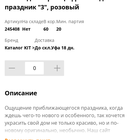
праздник "3", розовый
Артикул
На складе
В кор.
Мин. партия
245408
Нет
60
20
Бренд
Доставка
Каталог KIT >
До скл.Уфа 18 дн.
Описание
Ощущение приближающегося праздника, когда
ждешь чего-то нового и особенного, так хочется
украсить свой дом не только красиво, но и по-
новому оригинально, необычно. Наш сайт
www.rcvostok.ru может предложить огромный