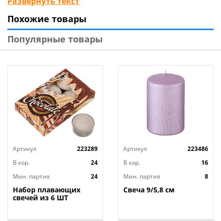
Развернуть текст
выбор украшений для организации праздников:
Похожие товары
небесные фонари и летящие желания,
банты, различные медали, фигуры, шары и
Популярные товары
растяжки, а также свечи в торт по самым низким
ценам, среди которых Вы всегда найдете то, что
нужно именно Вам.
Артикул
223289
Артикул
223486
В кор.
24
В кор.
16
Мин. партия
24
Мин. партия
8
Набор плавающих
Свеча 9/5,8 см
свечей из 6 ШТ
"ШОКОЛАД" д.4 см;
высота 2 см