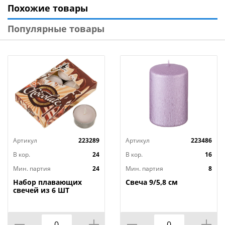
Похожие товары
Бренд: «Волшебная страна»
Страна-изготовитель: Россия
Популярные товары
Артикул
223289
Артикул
223486
В кор.
24
В кор.
16
Мин. партия
24
Мин. партия
8
Набор плавающих
Свеча 9/5,8 см
свечей из 6 ШТ
"ШОКОЛАД" д.4 см;
высота 2 см