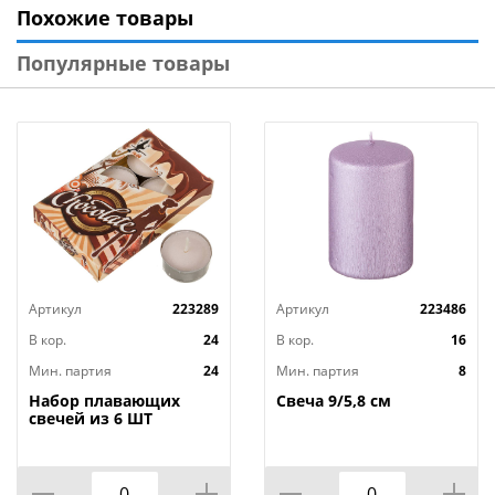
Похожие товары
Страна-изготовитель: Россия
Популярные товары
Артикул
223289
Артикул
223486
В кор.
24
В кор.
16
Мин. партия
24
Мин. партия
8
Набор плавающих
Свеча 9/5,8 см
свечей из 6 ШТ
"ШОКОЛАД" д.4 см;
высота 2 см