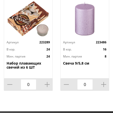
Артикул
223289
Артикул
223486
В кор.
24
В кор.
16
Мин. партия
24
Мин. партия
8
Набор плавающих
Свеча 9/5,8 см
свечей из 6 ШТ
"ШОКОЛАД" д.4 см;
высота 2 см