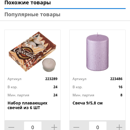
Похожие товары
Цвет: золото
Бренд: «Волшебная страна»
Популярные товары
Страна-изготовитель: Россия
Артикул
223289
Артикул
223486
В кор.
24
В кор.
16
Мин. партия
24
Мин. партия
8
Набор плавающих
Свеча 9/5,8 см
свечей из 6 ШТ
"ШОКОЛАД" д.4 см;
высота 2 см