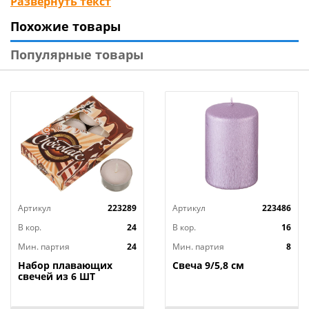
Развернуть текст
Материал изделия: парафин, стеарин, краситель,
Похожие товары
ароматизатор, хлопок
Вес: 150 гр
Популярные товары
Бренд: «Волшебная страна»
Страна-изготовитель: Россия
Артикул
223289
Артикул
223486
В кор.
24
В кор.
16
Мин. партия
24
Мин. партия
8
Набор плавающих
Свеча 9/5,8 см
свечей из 6 ШТ
"ШОКОЛАД" д.4 см;
высота 2 см