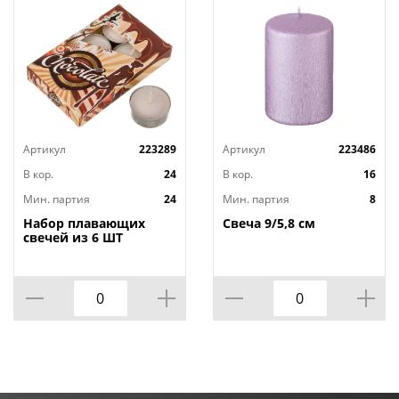
Артикул
223289
Артикул
223486
В кор.
24
В кор.
16
Мин. партия
24
Мин. партия
8
Набор плавающих
Свеча 9/5,8 см
свечей из 6 ШТ
"ШОКОЛАД" д.4 см;
высота 2 см