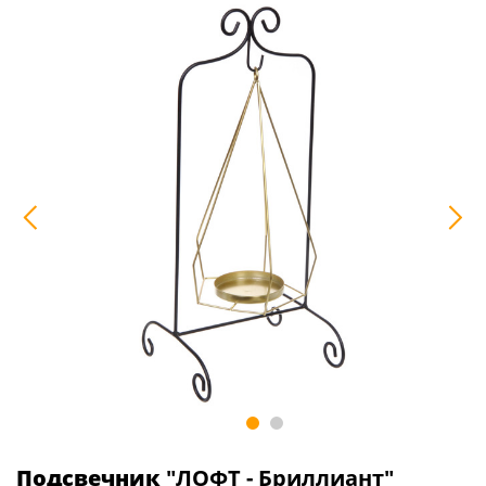
Подсвечник
"ЛОФТ - Бриллиант"