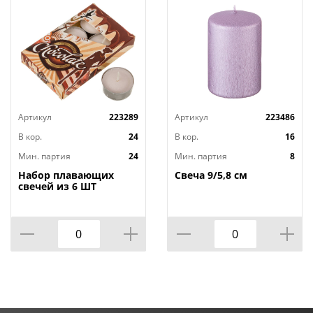
Артикул
223289
Артикул
223486
В кор.
24
В кор.
16
Мин. партия
24
Мин. партия
8
Набор плавающих
Свеча 9/5,8 см
свечей из 6 ШТ
"ШОКОЛАД" д.4 см;
высота 2 см