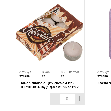
Артикул
В кор.
Мин. партия
Артикул
223289
24
24
223486
Набор плавающих свечей из 6
Свеча 9
ШТ "ШОКОЛАД" д.4 см; высота 2
см