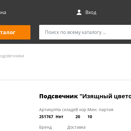
ина
Вход
талог
подсвечники
Подсвечник
"Изящный цветок
Артикул
На складе
В кор.
Мин. партия
251767
Нет
20
10
Бренд
Доставка