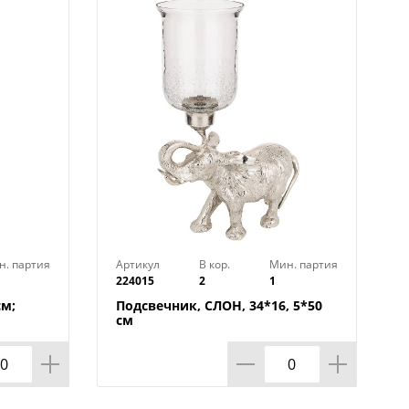
н. партия
Артикул
В кор.
Мин. партия
224015
2
1
см;
Подсвечник, СЛОН, 34*16, 5*50
см