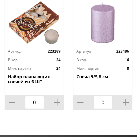
Артикул
223289
Артикул
223486
В кор.
24
В кор.
16
Мин. партия
24
Мин. партия
8
Набор плавающих
Свеча 9/5,8 см
свечей из 6 ШТ
"ШОКОЛАД" д.4 см;
высота 2 см