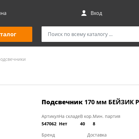
ина
Вход
талог
подсвечники
Подсвечник
170 мм БЕЙЗИК P
Артикул
На складе
В кор.
Мин. партия
547062
Нет
40
8
Бренд
Доставка