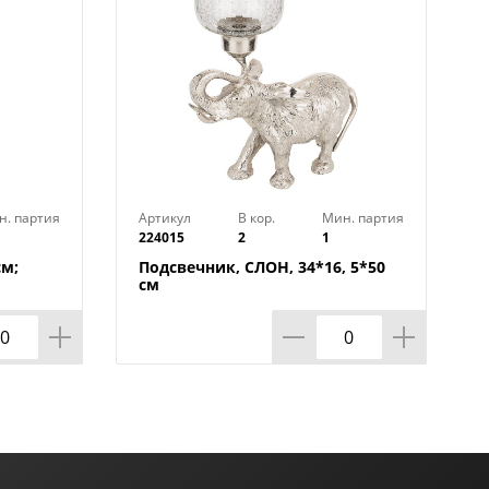
н. партия
Артикул
В кор.
Мин. партия
224015
2
1
см;
Подсвечник, СЛОН, 34*16, 5*50
см