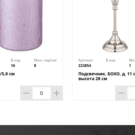
В кор.
Мин. партия
Артикул
В кор.
Ми
16
8
223854
1
/5,8 см
Подсвечник, БОХО, д. 11 
высота 28 см