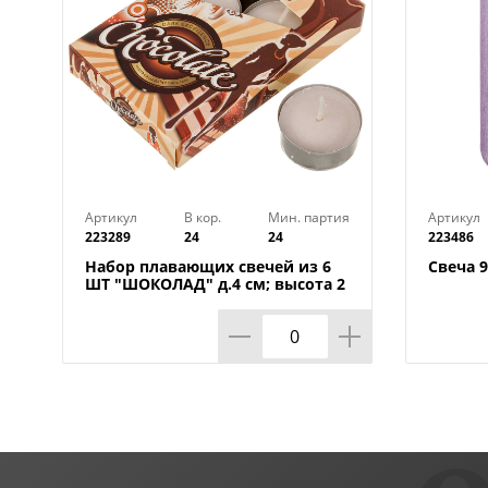
Артикул
В кор.
Мин. партия
Артикул
223289
24
24
223486
Набор плавающих свечей из 6
Свеча 9
ШТ "ШОКОЛАД" д.4 см; высота 2
см