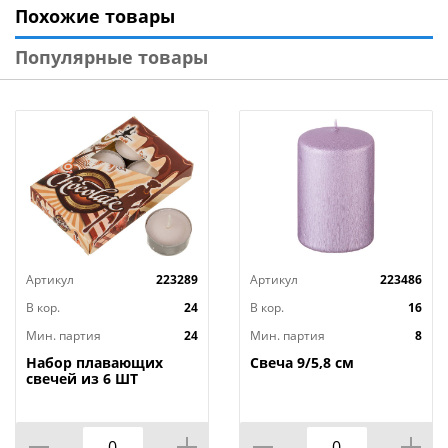
Похожие товары
участков, кемпингов, палаточных лагерей.
Свечи могут использоваться как на воздухе, так и в
Популярные товары
помещении.
Артикул
223289
Артикул
223486
В кор.
24
В кор.
16
Мин. партия
24
Мин. партия
8
Набор плавающих
Свеча 9/5,8 см
свечей из 6 ШТ
"ШОКОЛАД" д.4 см;
высота 2 см