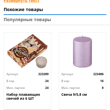
Развернуть текст
выбор украшений для организации праздников:
Похожие товары
небесные фонари и летящие желания,
банты, различные медали, фигуры, шары и
Популярные товары
растяжки, а также свечи в торт по самым низким
ценам, среди которых Вы всегда найдете то, что
нужно именно Вам.
Артикул
223289
Артикул
223486
В кор.
24
В кор.
16
Мин. партия
24
Мин. партия
8
Набор плавающих
Свеча 9/5,8 см
свечей из 6 ШТ
"ШОКОЛАД" д.4 см;
высота 2 см