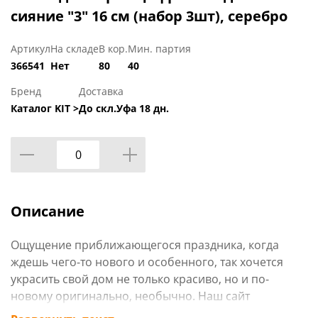
сияние "3" 16 см (набор 3шт), серебро
Артикул
На складе
В кор.
Мин. партия
366541
Нет
80
40
Бренд
Доставка
Каталог KIT >
До скл.Уфа 18 дн.
Описание
Ощущение приближающегося праздника, когда
ждешь чего-то нового и особенного, так хочется
украсить свой дом не только красиво, но и по-
новому оригинально, необычно. Наш сайт
www.rcvostok.ru может предложить огромный