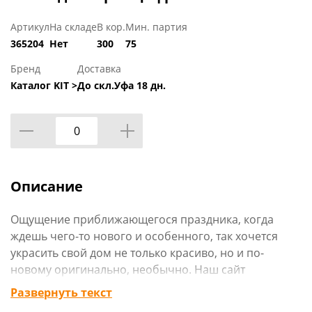
Артикул
На складе
В кор.
Мин. партия
365204
Нет
300
75
Бренд
Доставка
Каталог KIT >
До скл.Уфа 18 дн.
Описание
Ощущение приближающегося праздника, когда
ждешь чего-то нового и особенного, так хочется
украсить свой дом не только красиво, но и по-
новому оригинально, необычно. Наш сайт
www.rcvostok.ru может предложить огромный
Развернуть текст
выбор украшений для организации праздников: