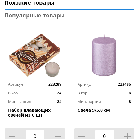
Похожие товары
небесные фонари и летящие желания,
банты, различные медали, фигуры, шары и
Популярные товары
растяжки, а также свечи в торт по самым низким
ценам, среди которых Вы всегда найдете то, что
нужно именно Вам.
Артикул
223289
Артикул
223486
В кор.
24
В кор.
16
Мин. партия
24
Мин. партия
8
Набор плавающих
Свеча 9/5,8 см
свечей из 6 ШТ
"ШОКОЛАД" д.4 см;
высота 2 см