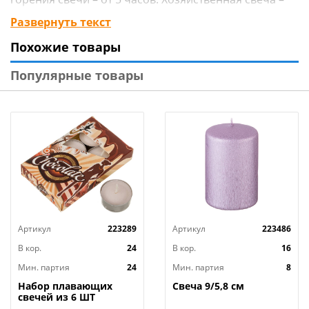
самый древний и распространенный вид свечи. Она
Развернуть текст
пользуется популярностью у любителей зимней
Похожие товары
рыбалки – для обогрева палаток, туристов,
дачников.
Популярные товары
Технические характеристики:
Тип товара : Свеча хозяйственная
Бренд : ТОРГОВАЯ МАРКА ОТСУТСТВУЕТ
Вес : 39 г
Вес в упаковке : 0,036 кг
Материал : Парафин
Размер : 15,5 см, 2 см
Размер упаковки : 2,5x2,2x16 см
Артикул
223289
Артикул
223486
Цвет : Белый
Страна производства : Россия
В кор.
24
В кор.
16
Мин. партия
24
Мин. партия
8
Набор плавающих
Свеча 9/5,8 см
свечей из 6 ШТ
"ШОКОЛАД" д.4 см;