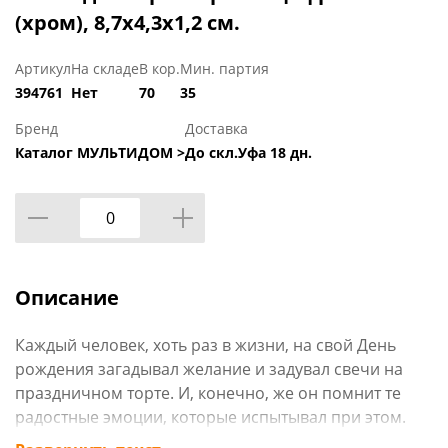
(хром), 8,7х4,3х1,2 см.
Артикул
На складе
В кор.
Мин. партия
394761
Нет
70
35
Бренд
Доставка
Каталог МУЛЬТИДОМ >
До скл.Уфа 18 дн.
Описание
Каждый человек, хоть раз в жизни, на свой День
рождения загадывал желание и задувал свечи на
праздничном торте. И, конечно, же он помнит те
радостные эмоции, которые испытывал при этом.
Наши свечи для торта помогут создать праздничную