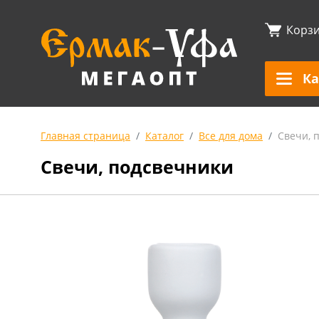
Корз
Ка
Главная страница
Каталог
Все для дома
Свечи, 
Свечи, подсвечники