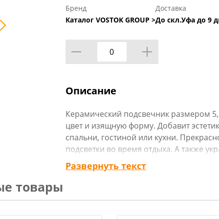
Бренд
Доставка
Каталог VOSTOK GROUP >
До скл.Уфа до 9 д
Описание
Керамический подсвечник размером 5,
цвет и изящную форму. Добавит эстети
спальни, гостиной или кухни. Прекрасн
подсветки во время отдыха. А также ук
особым случаям, помогая создать при
Развернуть текст
атмосферу во время ужина. Изделие им
ые товары
Углубление для свечи обеспечивает н
избежать опрокидывание свечи во вре
прекрасно сочетается с любыми предм