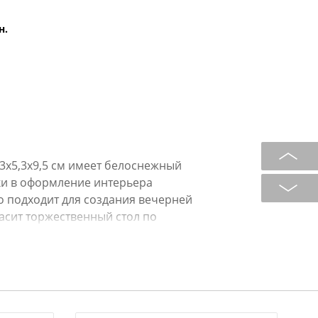
н.
3х5,3х9,5 см имеет белоснежный
ки в оформление интерьера
о подходит для создания вечерней
расит торжественный стол по
ятную расслабленную и уютную
еет устойчивое основание.
адежную фиксацию, что поможет
мя горения. Лаконичный дизайн
етами обстановки.