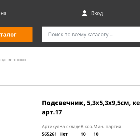
ина
Вход
талог
подсвечники
Подсвечник,
5,3х5,3х9,5см, 
арт.17
Артикул
На складе
В кор.
Мин. партия
565261
Нет
10
10