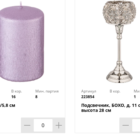
Технические характеристики:
Тип товара : Подсвечник
Материал : Керамика
Размер : 5,3х5,3х9,5 см
Цвет : Белый
Страна производства : Китай
В кор.
Мин. партия
Артикул
В кор.
Ми
16
8
223854
1
/5,8 см
Подсвечник, БОХО, д. 11 
высота 28 см