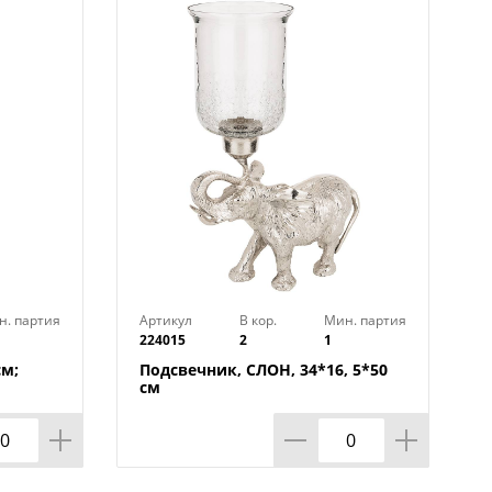
н. партия
Артикул
В кор.
Мин. партия
224015
2
1
см;
Подсвечник, СЛОН, 34*16, 5*50
см