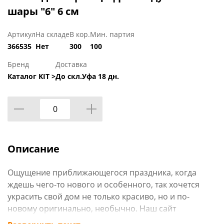
шары "6" 6 см
Артикул
На складе
В кор.
Мин. партия
366535
Нет
300
100
Бренд
Доставка
Каталог KIT >
До скл.Уфа 18 дн.
Описание
Ощущение приближающегося праздника, когда
ждешь чего-то нового и особенного, так хочется
украсить свой дом не только красиво, но и по-
новому оригинально, необычно. Наш сайт
www.rcvostok.ru может предложить огромный