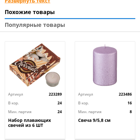
Развернуть текст
выбор украшений для организации праздников:
Похожие товары
небесные фонари и летящие желания,
банты, различные медали, фигуры, шары и
Популярные товары
растяжки, а также свечи в торт по самым низким
ценам, среди которых Вы всегда найдете то, что
нужно именно Вам.
Артикул
223289
Артикул
223486
В кор.
24
В кор.
16
Мин. партия
24
Мин. партия
8
Набор плавающих
Свеча 9/5,8 см
свечей из 6 ШТ
"ШОКОЛАД" д.4 см;
высота 2 см