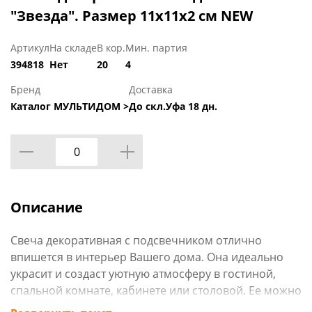
"Звезда". Размер 11х11х2 см NEW
Артикул
На складе
В кор.
Мин. партия
394818
Нет
20
4
Бренд
Доставка
Каталог МУЛЬТИДОМ >
До скл.Уфа 18 дн.
Описание
Свеча декоративная с подсвечником отлично
впишется в интерьер Вашего дома. Она идеально
украсит и создаст уютную атмосферу в гостиной,
спальной комнате, кабинете или столовой. Ее можно
поставить на стол, тумбочку, журнальный столик.