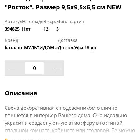
"Росток". Размер 9,5х9,5х6,5 см NEW
Артикул
На складе
В кор.
Мин. партия
394825
Нет
12
3
Бренд
Доставка
Каталог МУЛЬТИДОМ >
До скл.Уфа 18 дн.
Описание
Свеча декоративная с подсвечником отлично
впишется в интерьер Вашего дома. Она идеально
украсит и создаст уютную атмосферу в гостиной,
спальной комнате, кабинете или столовой. Ее можно
поставить на стол, тумбочку, журнальный столик.