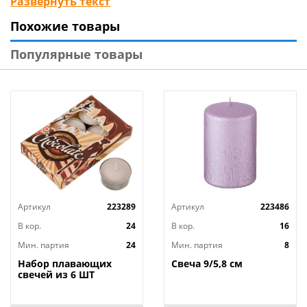
Развернуть текст
Материал : Парафин
Похожие товары
Размер : 25х2,2 см
Размер упаковки : 25,3х2,1х1 см
Популярные товары
Цвет : Белый
Страна производства : Россия
Артикул
223289
Артикул
223486
В кор.
24
В кор.
16
Мин. партия
24
Мин. партия
8
Набор плавающих
Свеча 9/5,8 см
свечей из 6 ШТ
"ШОКОЛАД" д.4 см;
высота 2 см