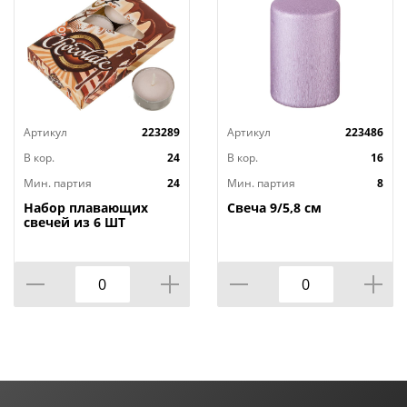
Артикул
223289
Артикул
223486
В кор.
24
В кор.
16
Мин. партия
24
Мин. партия
8
Набор плавающих
Свеча 9/5,8 см
свечей из 6 ШТ
"ШОКОЛАД" д.4 см;
высота 2 см