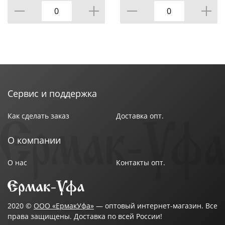
Идеальное решение для создания атмосферы во
время романтического вечера или дружеских
встреч. Интерьерные свечи также станут
прекрасным подарком для родных и близких!
Сервис и поддержка
Привнесите в свой дом нотки необыкновенной
красоты и спокойствия с интерьерными свечами из
Как сделать заказ
Доставка опт.
парафина. Сделайте каждый вечера особенным со
свечами ТМ "Lefard"!
О компании
О нас
Контакты опт.
2020 ©
ООО «ЕрмакУфа»
— оптовый интернет-магазин. Все
права защищены. Доставка по всей России!