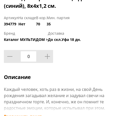
(синий), 8х4х1,2 см.
Артикул
На складе
В кор.
Мин. партия
394779
Нет
70
35
Бренд
Доставка
Каталог МУЛЬТИДОМ >
До скл.Уфа 18 дн.
Описание
Каждый человек, хоть раз в жизни, на свой День
рождения загадывал желание и задувал свечи на
праздничном торте. И, конечно, же он помнит те
радостные эмоции, которые испытывал при этом.
Наши свечи для торта помогут создать праздничную