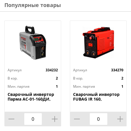
Популярные товары
Артикул
334232
Артикул
334270
В кор.
2
В кор.
2
Мин. партия
1
Мин. партия
1
Сварочный инвертор
Сварочный инвертор
Парма АС-01-160ДИ,
FUBAG IR 160,
ПВ100%/90А, 70%/160А,
max.160А, ПВ40%,
170-240В, 20-160А, 1, 6-
раб.150-240В
4, 0, МФЖК-дисплей