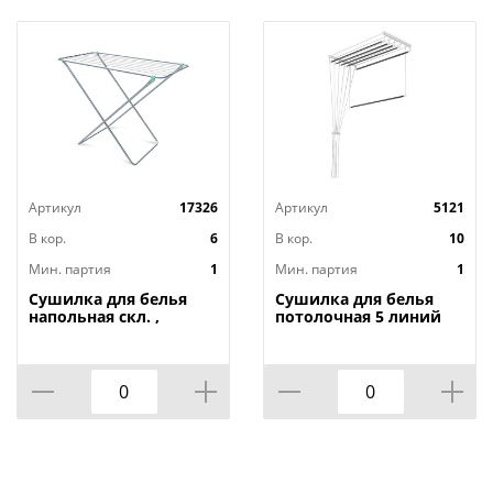
Артикул
17326
Артикул
5121
В кор.
6
В кор.
10
Мин. партия
1
Мин. партия
1
Сушилка для белья
Сушилка для белья
напольная скл. ,
потолочная 5 линий
105х55х83, СБ3 Ника,
1,4 белая Лиана, г.
1/6
Тверь, 1/10