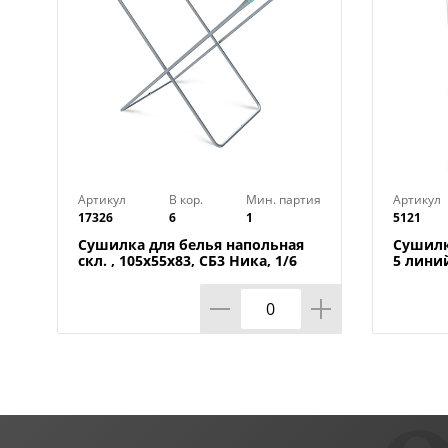
Артикул
В кор.
Мин. партия
Артикул
17326
6
1
5121
Сушилка для белья напольная
Сушилк
скл. , 105х55х83, СБ3 Ника, 1/6
5 линий
Тверь, 