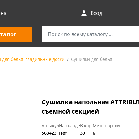
ина
Вход
талог
 для белья, гладильные доски
Сушилки для белья
Сушилка
напольная ATTRIBUT
съемной секцией
Артикул
На складе
В кор.
Мин. партия
563423
Нет
30
6