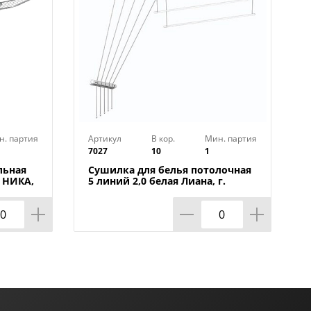
н. партия
Артикул
В кор.
Мин. партия
7027
10
1
льная
Сушилка для белья потолочная
Б1 НИКА,
5 линий 2,0 белая Лиана, г.
Тверь, 1/10