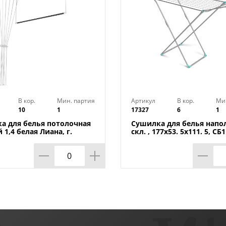
В кор.
Мин. партия
Артикул
В кор.
Ми
10
1
17327
6
1
а для белья потолочная
Сушилка для белья напо
 1,4 белая Лиана, г.
скл. , 177х53. 5х111. 5, С
1/10
1/6